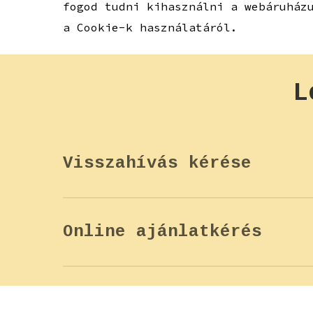
fogod tudni kihasználni a webáruház
a Cookie-k használatáról.
L
Visszahívás kérése
Ha szeretnéd, ha visszahívnánk egy 
hamarosan jelentkezik!
Online ajánlatkérés
Ha érdekelnek a részletek, vagy kér
űrlapot és munkatársaink hamarosan 