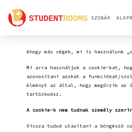
Skip
to
SZOBÁK
ALAP
main
content
Ahogy más cégek, mi is használunk „
Mi arra használjuk a cookie-kat, ho
azonosítani azokat a funkciókat/szo
élményt az által, hogy megőrzik az 
tartózkodsz.
A cookie-k nem tudnak személy szeri
Vissza tudod utasítani a böngésző c