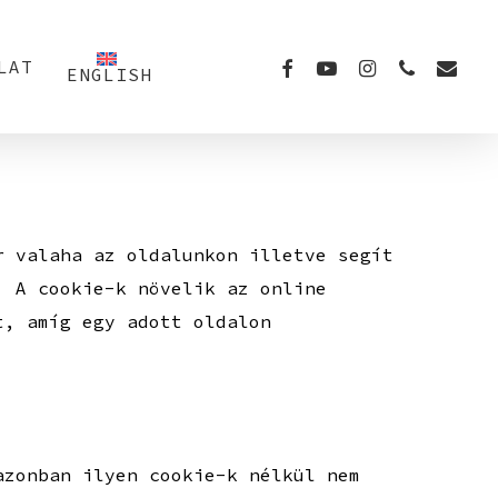
FACEBOOK
YOUTUBE
INSTAGRAM
PHONE
EMAIL
LAT
ENGLISH
r valaha az oldalunkon illetve segít
. A cookie-k növelik az online
t, amíg egy adott oldalon
azonban ilyen cookie-k nélkül nem