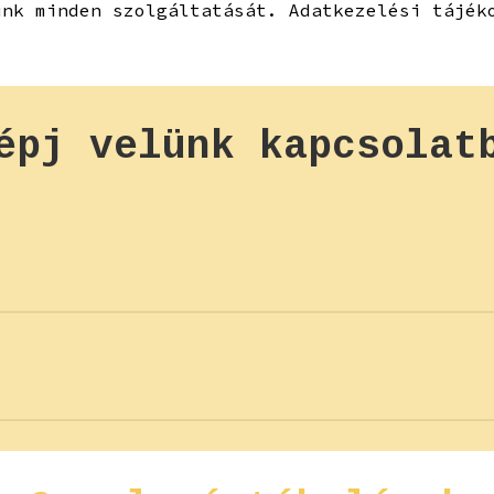
unk minden szolgáltatását. Adatkezelési tájék
épj
velünk
kapcsolat
bővebb tájékoztatással, kérjük add meg nevede
désed van a szobával, foglalással kapcsolatba
válaszolnak.