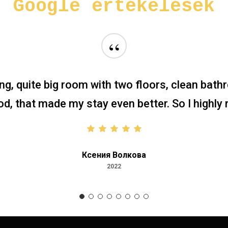
Google
értékelések
“
ng, quite big room with two floors, clean bath
ood, that made my stay even better. So I high
Ксения Волкова
2022