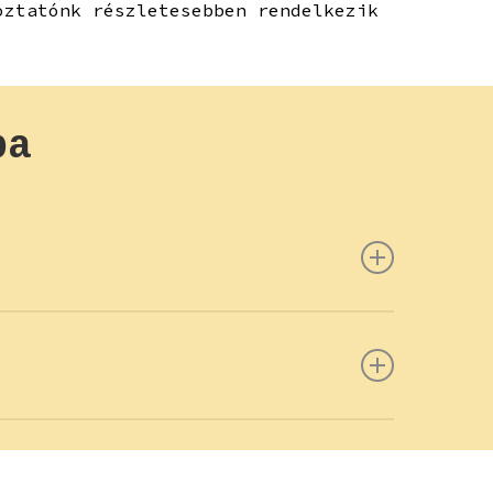
oztatónk részletesebben rendelkezik
ba
t és telefonszámodat és munkatársunk
n, kérjük töltsd ki az alábbi, rövid