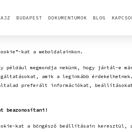
RAJZ
BUDAPEST
DOKUMENTUMOK
BLOG
KAPCSO
cookie”-kat a weboldalainkon.
gy például megmondja nekünk, hogy jártál-e má
lgáltatásokat, amik a leginkább érdekelhetnek
általad preferált információkat, beállításoka
nt beazonosítani!
ookie-kat a böngésző beállításain keresztül, 