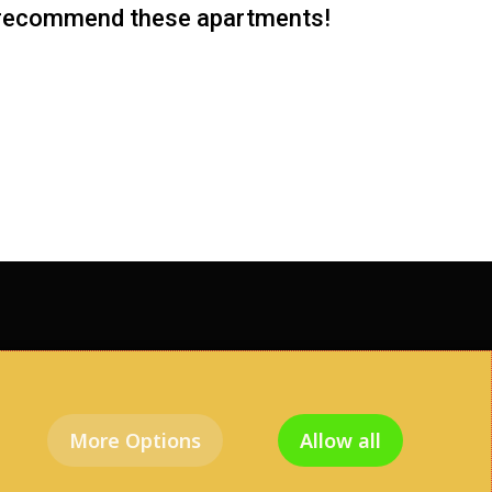
ly recommend these apartments!
|
Online marketing
More Options
Allow all