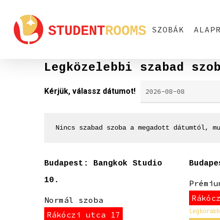
Skip
to
SZOBÁK
ALAP
main
content
Legközelebbi szabad szo
Kérjük, válassz dátumot!
Nincs szabad szoba a megadott dátumtól, m
Budapest: Bangkok Studio
Budape
10.
Prémiu
Rákóc
Normál szoba
Legkorább
Rákóczi utca 17