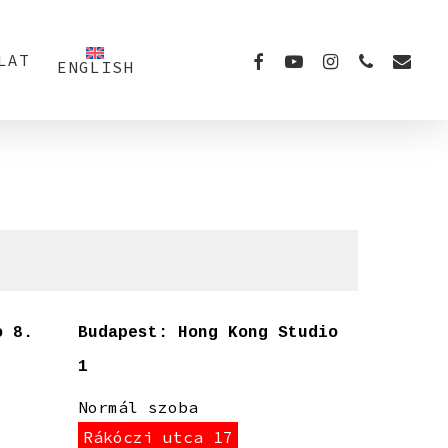
FACEBOOK
YOUTUBE
INSTAGRAM
PHONE
EMAIL
LAT
ENGLISH
o 8.
Budapest: Hong Kong Studio
Budapes
1
Normál 
Rákóczi
Normál szoba
Legkorábbi
Rákóczi utca 17