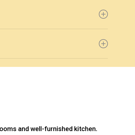
t és telefonszámodat és munkatársunk
n, kérjük töltsd ki az alábbi, rövid
rooms and well-furnished kitchen.