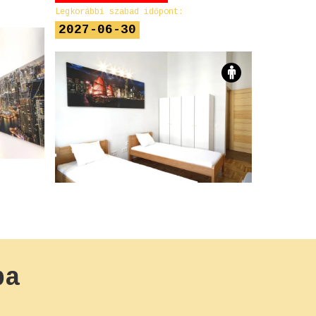
2027-0
Legkorábbi szabad időpont:
2027-06-30
ba