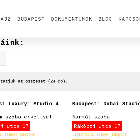
RAJZ
BUDAPEST
DOKUMENTUMOK
BLOG
KAPCSO
báink:
utatjuk az összeset (24 db).
st Luxury: Studio 4.
Budapest: Dubai Studi
m szoba erkéllyel
Normál szoba
zi utca 17
Rákóczi utca 17
i szabad időpont:
Legkorábbi szabad időpont: