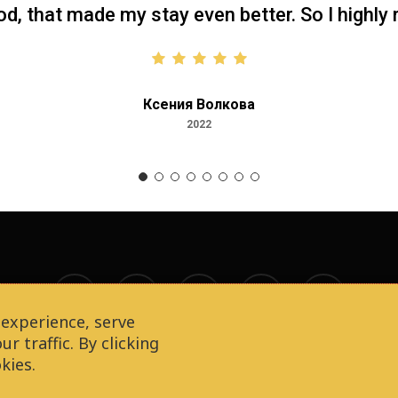
ood, that made my stay even better. So I high
Ксения Волкова
2022
facebook
youtube
instagram
phone
email
experience, serve
r traffic. By clicking
 Budapesten. All Rights Reserved |
Weboldal fejlesztés
kies.