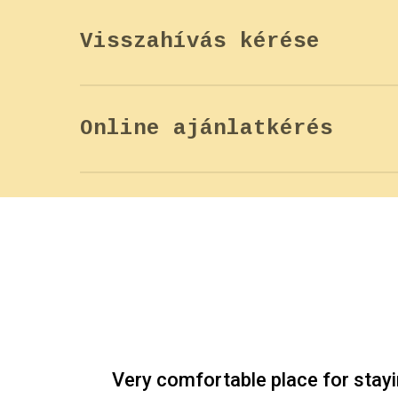
Visszahívás kérése
Ha szeretnéd, ha visszahívnánk egy 
hamarosan jelentkezik!
Online ajánlatkérés
Ha érdekelnek a részletek, vagy kér
űrlapot és munkatársaink hamarosan 
Very comfortable place for stayi