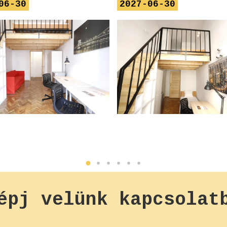
06-30
2027-06-30
épj
velünk
kapcsolat