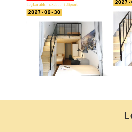
2027-
Legkorábbi szabad időpont:
2027-06-30
L