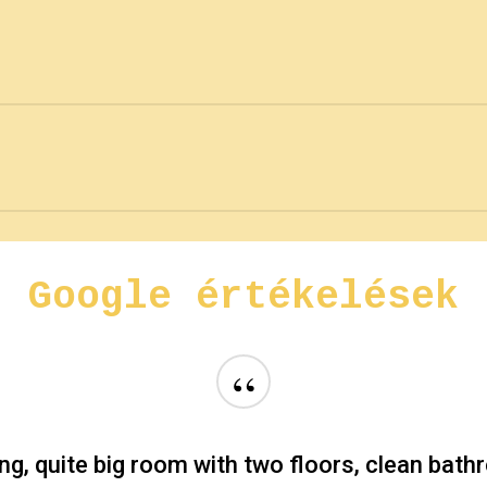
bővebb tájékoztatással, kérjük add meg nevede
désed van a szobával, foglalással kapcsolatba
válaszolnak.
Google
értékelések
“
ng, quite big room with two floors, clean bath