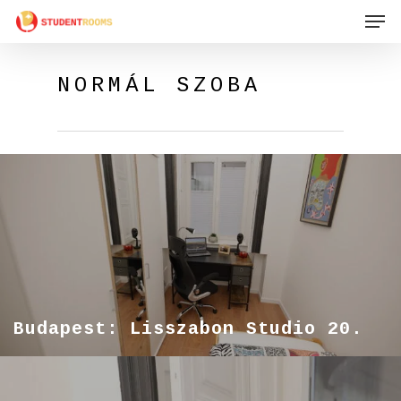
Men
Skip
to
main
NORMÁL SZOBA
content
Budapest: Lisszabon Studio 20.