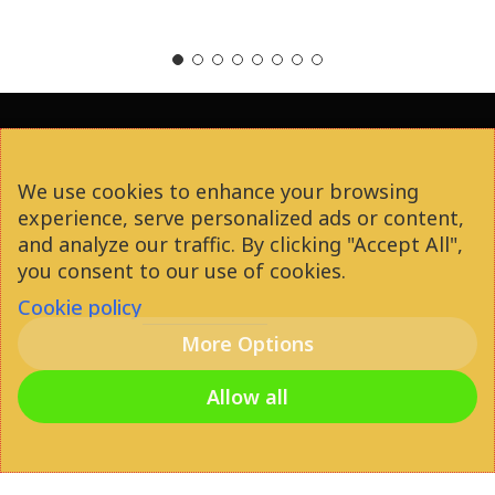
Attila Gáspár
2021
We use cookies to enhance your browsing
experience, serve personalized ads or content,
and analyze our traffic. By clicking "Accept All",
facebook
youtube
instagram
phone
you consent to our use of cookies.
Cookie policy
More Options
email
Allow all
© 2026 Diáklakás Budapesten. All Rights
Reserved |
Weboldal fejlesztés
|
Online