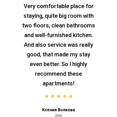
The apartment is new, clean,
the people are friendly, the
owners are cool, honestly, I'm
glad I chose this flat. In the
heart of Budapest you can
walk down the street and
everything is in front of you,
shops, clubs, bars, cafes. If
you want to enjoy your time
in the city, this is a really good
option for you!