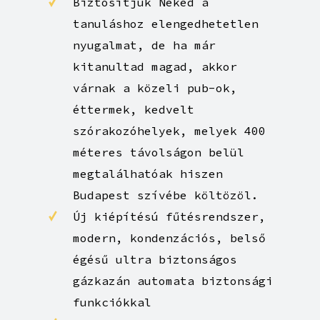
Biztosítjuk Neked a
tanuláshoz elengedhetetlen
nyugalmat, de ha már
kitanultad magad, akkor
várnak a közeli pub-ok,
éttermek, kedvelt
szórakozóhelyek, melyek 400
méteres távolságon belül
megtalálhatóak hiszen
Budapest szívébe költözöl.
Új kiépítésú fűtésrendszer,
modern, kondenzációs, belső
égésű ultra biztonságos
gázkazán automata biztonsági
funkciókkal