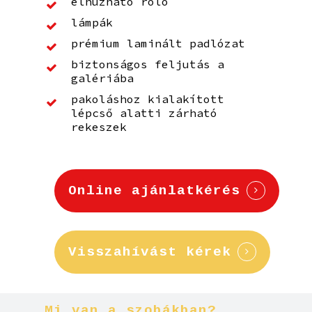
elhúzható róló
lámpák
prémium laminált padlózat
biztonságos feljutás a
galériába
pakoláshoz kialakított
lépcső alatti zárható
rekeszek
Online ajánlatkérés
Visszahívást kérek
Mi
van
a
szobákban?