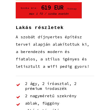
619
EUR
Szoba ára:
/hónap
max 1 fő / szoba esetén
Lakás részletek
A szobát díjnyertes építész
tervei alapján alakítottuk ki,
a berendezés modern és
fiatalos, a stílus igényes és
letisztult a wifi pedig gyors!
2 ágy, 2 íróasztal, 2
prémium irodaszék
2 nagyméretű szekrény
ablak, függöny