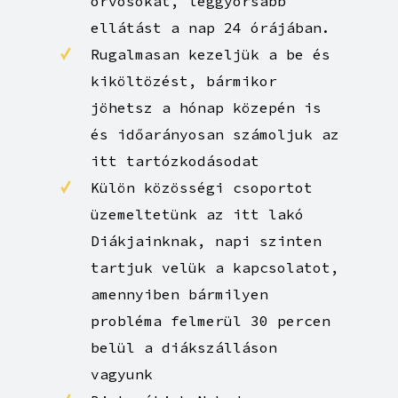
orvosokat, leggyorsabb
ellátást a nap 24 órájában.
Rugalmasan kezeljük a be és
kiköltözést, bármikor
jöhetsz a hónap közepén is
és időarányosan számoljuk az
itt tartózkodásodat
Külön közösségi csoportot
üzemeltetünk az itt lakó
Diákjainknak, napi szinten
tartjuk velük a kapcsolatot,
amennyiben bármilyen
probléma felmerül 30 percen
belül a diákszálláson
vagyunk