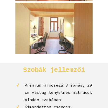
Szobák
jellemzői
Prémium minőségű 3 zónás, 20
cm vastag kényelmes matracok
minden szobában
Kimondottan csendes,