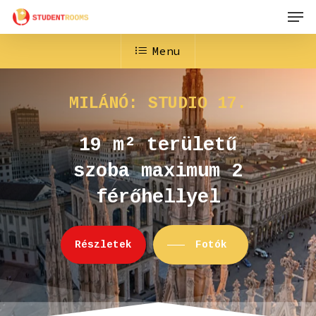
Men
Skip
to
Menu
main
content
MILÁNÓ:
STUDIO
17.
19
m²
területű
szoba
maximum
2
férőhellyel
R
é
s
z
l
e
t
e
k
Fotók