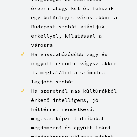
érezni ahogy kel és fekszik
egy különleges város akkor a
Budapest szobát ajánljuk,
erkéllyel, kilátással a
városra
Ha visszahúzódóbb vagy és
nagyobb csendre vágysz akkor
is megtalálod a számodra
legjobb szobát
Ha szeretnél más kúltúrákból
érkező intelligens, jó
háttérrel rendelkező,
magasan képzett diákokat
megismerni és együtt lakni
mindenképpen válassz minket,