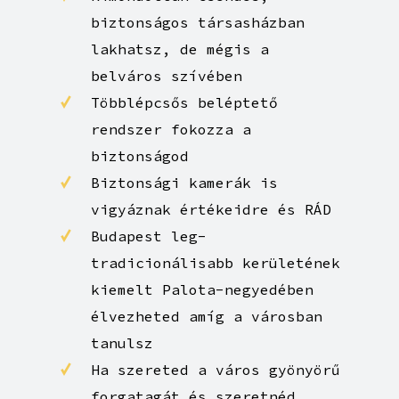
biztonságos társasházban
lakhatsz, de mégis a
belváros szívében
Többlépcsős beléptető
rendszer fokozza a
biztonságod
Biztonsági kamerák is
vigyáznak értékeidre és RÁD
Budapest leg-
tradicionálisabb kerületének
kiemelt Palota-negyedében
élvezheted amíg a városban
tanulsz
Ha szereted a város gyönyörű
forgatagát és szeretnéd