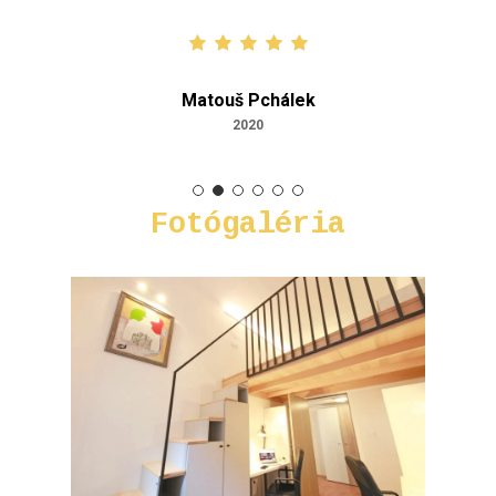
Matouš Pchálek
2020
Fotógaléria