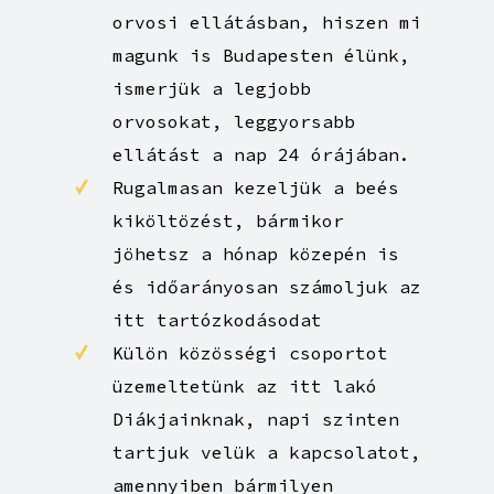
fertőtlenítést is végzünk,
nem csak speciális
időszakokban
Ha orvosi ellátásra szorulsz
azonnal segítünk a legjobb
orvosi ellátásban, hiszen mi
magunk is Budapesten élünk,
ismerjük a legjobb
orvosokat, leggyorsabb
ellátást a nap 24 órájában.
Rugalmasan kezeljük a beés
kiköltözést, bármikor
jöhetsz a hónap közepén is
és időarányosan számoljuk az
itt tartózkodásodat