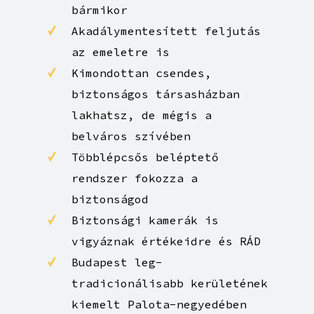
Prémium minőségű 3 zónás, 20
cm vastag kényelmes matracok
minden szobában
Lift a házban, használhatod
bármikor
Akadálymentesített feljutás
az emeletre is
Kimondottan csendes,
biztonságos társasházban
lakhatsz, de mégis a
belváros szívében
Többlépcsős beléptető
rendszer fokozza a
biztonságod