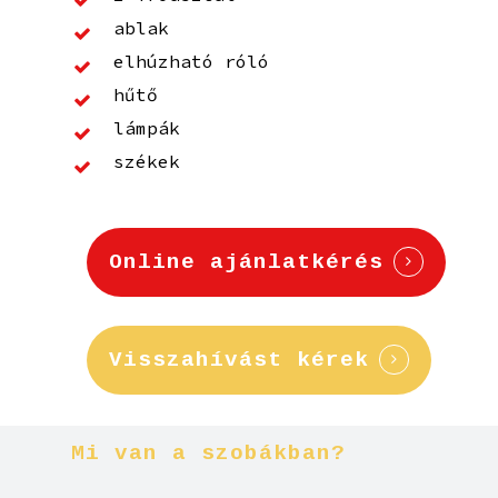
ablak
elhúzható róló
hűtő
lámpák
székek
Online ajánlatkérés
Visszahívást kérek
Mi
van
a
szobákban?