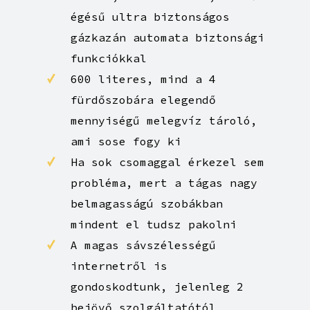
méteres távolságon belül
megtalálhatóak hiszen
Budapest szívébe költözöl.
Új kiépítésú fűtésrendszer,
modern, kondenzációs, belső
égésű ultra biztonságos
gázkazán automata biztonsági
funkciókkal
600 literes, mind a 4
fürdőszobára elegendő
mennyiségű melegvíz tároló,
ami sose fogy ki
Ha sok csomaggal érkezel sem
probléma, mert a tágas nagy
belmagasságú szobákban