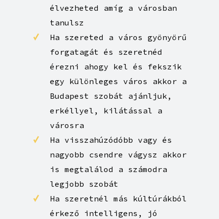
Biztonsági kamerák is
vigyáznak értékeidre és RÁD
Budapest leg-
tradicionálisabb kerületének
kiemelt Palota-negyedében
élvezheted amíg a városban
tanulsz
Ha szereted a város gyönyörű
forgatagát és szeretnéd
érezni ahogy kel és fekszik
egy különleges város akkor a
Budapest szobát ajánljuk,
erkéllyel, kilátással a
városra
Ha visszahúzódóbb vagy és