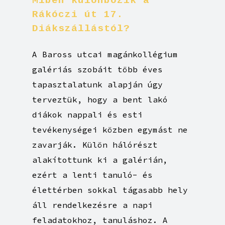
Miben
különbözik
a
Rákóczi
út
17.
Diákszállástól?
A Baross utcai magánkollégium
galériás szobáit több éves
tapasztalatunk alapján úgy
terveztük, hogy a bent lakó
diákok nappali és esti
tevékenységei közben egymást ne
zavarják. Külön hálórészt
alakítottunk ki a galérián,
ezért a lenti tanuló- és
élettérben sokkal tágasabb hely
áll rendelkezésre a napi
feladatokhoz, tanuláshoz. A