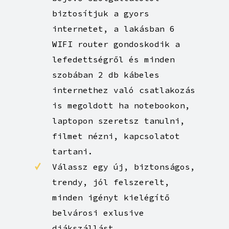
mindent el tudsz pakolni
A magas sávszélességű
internetről is
gondoskodtunk, jelenleg 2
bejövő szolgáltatótól
biztosítjuk a gyors
internetet, a lakásban 6
WIFI router gondoskodik a
lefedettségről és minden
szobában 2 db kábeles
internethez való csatlakozás
is megoldott ha notebookon,
laptopon szeretsz tanulni,
filmet nézni, kapcsolatot
tartani.