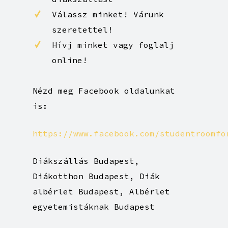
Válassz egy új, biztonságos,
trendy, jól felszerelt,
minden igényt kielégítő
belvárosi exlusive
diákszállást
Válassz minket! Várunk
szeretettel!
Hívj minket vagy foglalj
online!
Nézd meg Facebook oldalunkat
is:
https://www.facebook.com/studentroomfo