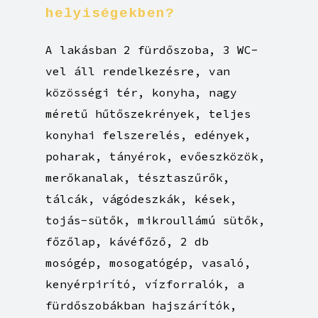
helyiségekben?
A lakásban 2 fürdőszoba, 3 WC-
vel áll rendelkezésre, van
közösségi tér, konyha, nagy
méretű hűtőszekrények, teljes
konyhai felszerelés, edények,
poharak, tányérok, evőeszközök,
merőkanalak, tésztaszűrők,
tálcák, vágódeszkák, kések,
tojás-sütők, mikroullámú sütők,
főzőlap, kávéfőző, 2 db
mosógép, mosogatógép, vasaló,
kenyérpirító, vízforralók, a
fürdőszobákban hajszárítók,