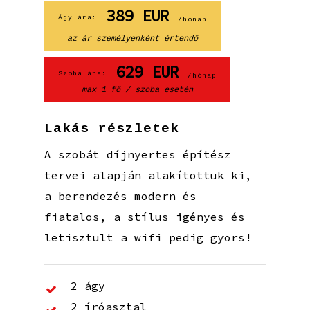
389
EUR
Ágy ára:
/hónap
az ár személyenként értendő
629
EUR
Szoba ára:
/hónap
max 1 fő / szoba esetén
Lakás részletek
A szobát díjnyertes építész
tervei alapján alakítottuk ki,
a berendezés modern és
fiatalos, a stílus igényes és
letisztult a wifi pedig gyors!
2 ágy
2 íróasztal