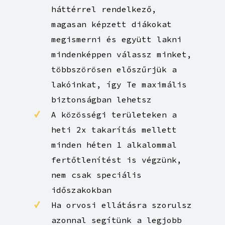
nagyobb csendre vágysz akkor
is megtalálod a számodra
legjobb szobát
Ha szeretnél más kúltúrákból
érkező intelligens, jó
háttérrel rendelkező,
magasan képzett diákokat
megismerni és együtt lakni
mindenképpen válassz minket,
többszörösen előszűrjük a
lakóinkat, így Te maximális
biztonságban lehetsz
A közösségi területeken a
heti 2x takarítás mellett
minden héten 1 alkalommal