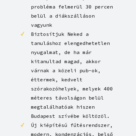
Külön közösségi csoportot
üzemeltetünk az itt lakó
Diákjainknak, napi szinten
tartjuk velük a kapcsolatot,
amennyiben bármilyen
probléma felmerül 30 percen
belül a diákszálláson
vagyunk
Biztosítjuk Neked a
tanuláshoz elengedhetetlen
nyugalmat, de ha már
kitanultad magad, akkor
várnak a közeli pub-ok,
éttermek, kedvelt
szórakozóhelyek, melyek 400