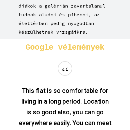
diákok a galérián zavartalanul
tudnak aludni és pihenni, az
élettérben pedig nyugodtan
készülhetnek vizsgáikra.
Google
vélemények
“
Amazing accommodation in city
center. Apartment is new,
everything is clean. Two times
per week there is cleaning lady