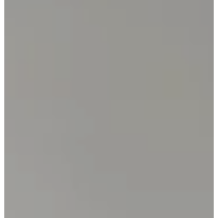
Normál szoba
Rákóczi utca 17