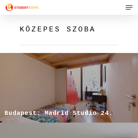
Men
Skip
to
main
KÖZEPES SZOBA
content
Budapest: Madrid Studio 24.