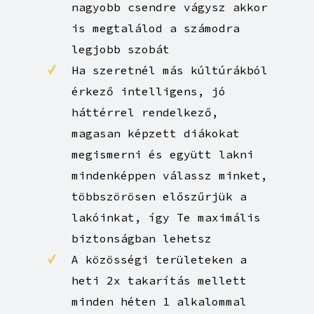
Ha visszahúzódóbb vagy és
nagyobb csendre vágysz akkor
is megtalálod a számodra
legjobb szobát
Ha szeretnél más kúltúrákból
érkező intelligens, jó
háttérrel rendelkező,
magasan képzett diákokat
megismerni és együtt lakni
mindenképpen válassz minket,
többszörösen előszűrjük a
lakóinkat, így Te maximális
biztonságban lehetsz
A közösségi területeken a
heti 2x takarítás mellett