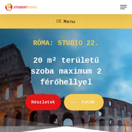
Men
Skip
to
Menu
main
content
RÓMA:
STUDIO
22.
20
m²
területű
szoba
maximum
2
férőhellyel
R
é
s
z
l
e
t
e
k
Fotók