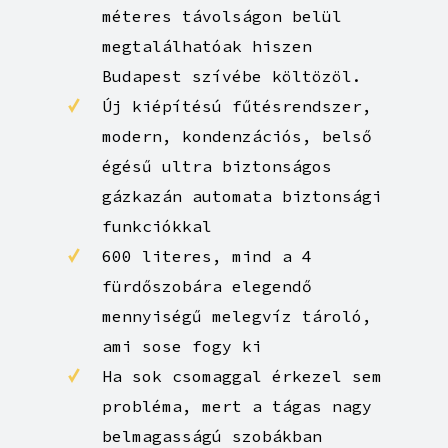
szórakozóhelyek, melyek 400
méteres távolságon belül
megtalálhatóak hiszen
Budapest szívébe költözöl.
Új kiépítésú fűtésrendszer,
modern, kondenzációs, belső
égésű ultra biztonságos
gázkazán automata biztonsági
funkciókkal
600 literes, mind a 4
fürdőszobára elegendő
mennyiségű melegvíz tároló,
ami sose fogy ki
Ha sok csomaggal érkezel sem
probléma, mert a tágas nagy