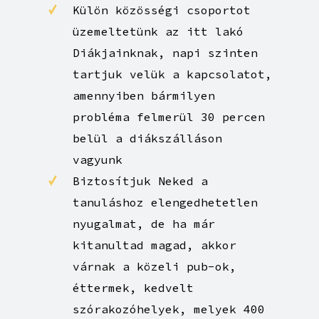
itt tartózkodásodat
Külön közösségi csoportot
üzemeltetünk az itt lakó
Diákjainknak, napi szinten
tartjuk velük a kapcsolatot,
amennyiben bármilyen
probléma felmerül 30 percen
belül a diákszálláson
vagyunk
Biztosítjuk Neked a
tanuláshoz elengedhetetlen
nyugalmat, de ha már
kitanultad magad, akkor
várnak a közeli pub-ok,
éttermek, kedvelt