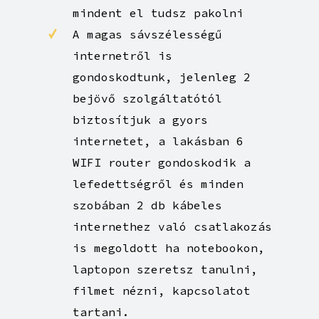
belmagasságú szobákban
mindent el tudsz pakolni
A magas sávszélességű
internetről is
gondoskodtunk, jelenleg 2
bejövő szolgáltatótól
biztosítjuk a gyors
internetet, a lakásban 6
WIFI router gondoskodik a
lefedettségről és minden
szobában 2 db kábeles
internethez való csatlakozás
is megoldott ha notebookon,
laptopon szeretsz tanulni,
filmet nézni, kapcsolatot