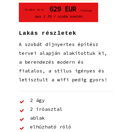
629
EUR
Szoba ára:
/hónap
max 1 fő / szoba esetén
Lakás részletek
A szobát díjnyertes építész
tervei alapján alakítottuk ki,
a berendezés modern és
fiatalos, a stílus igényes és
letisztult a wifi pedig gyors!
2 ágy
2 íróasztal
ablak
elhúzható róló