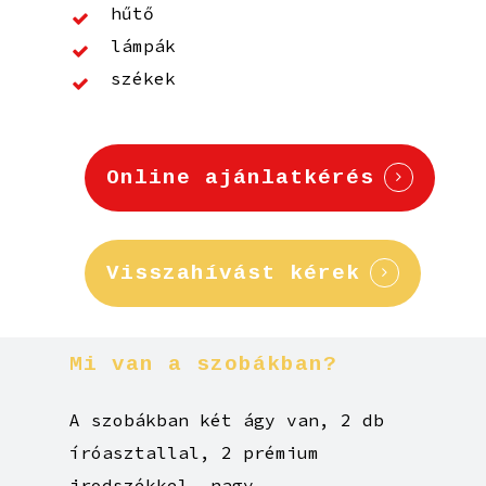
hűtő
lámpák
székek
Online ajánlatkérés
Visszahívást kérek
Mi
van
a
szobákban?
A szobákban két ágy van, 2 db
íróasztallal, 2 prémium
irodszékkel, nagy