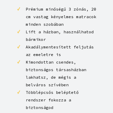
Szobák
jellemzői
Prémium minőségű 3 zónás, 20
cm vastag kényelmes matracok
minden szobában
Lift a házban, használhatod
bármikor
Akadálymentesített feljutás
az emeletre is
Kimondottan csendes,
biztonságos társasházban
lakhatsz, de mégis a
belváros szívében
Többlépcsős beléptető
rendszer fokozza a