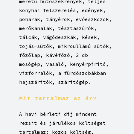
méretű hűtőszekrények, teljes
konyhai felszerelés, edények,
poharak, tányérok, evőeszközök,
merőkanalak, tésztaszűrők,
tálcák, vágódeszkák, kések,
tojás-sütők, mikroullámú sütők,
főzőlap, kávéfőző, 2 db
mosógép, vasaló, kenyérpirító,
vízforralók, a fürdőszobákban
hajszárítók, szárítógép.
Mit
tartalmaz
az
ár?
A havi bérleti díj mindent
rezsit és járulékos költséget
tartalmaz: közös költség,